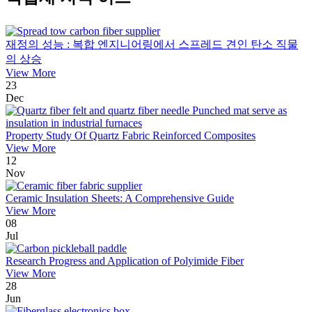
재정의 성능 : 복합 엔지니어링에서 스프레드 견인 탄소 직물
의 상승
View More
23
Dec
Property Study Of Quartz Fabric Reinforced Composites
View More
12
Nov
Ceramic Insulation Sheets: A Comprehensive Guide
View More
08
Jul
Research Progress and Application of Polyimide Fiber
View More
28
Jun