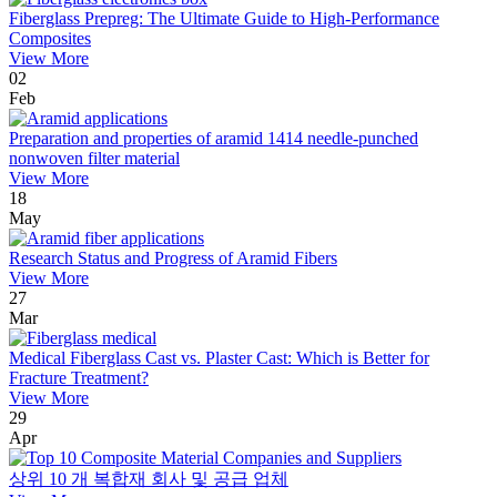
Fiberglass Prepreg: The Ultimate Guide to High-Performance
Composites
View More
02
Feb
Preparation and properties of aramid 1414 needle-punched
nonwoven filter material
View More
18
May
Research Status and Progress of Aramid Fibers
View More
27
Mar
Medical Fiberglass Cast vs. Plaster Cast: Which is Better for
Fracture Treatment?
View More
29
Apr
상위 10 개 복합재 회사 및 공급 업체